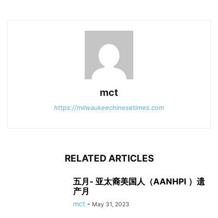
mct
https://milwaukeechinesetimes.com
RELATED ARTICLES
五月- 亚太裔美国人（AANHPI ）遗
产月
mct
-
May 31, 2023