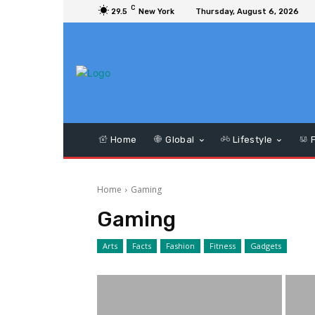
C
29.5
New York
Thursday, August 6, 2026
Home
Global
Lifestyle
F
Home
Gaming
Gaming
Arts
Facts
Fashion
Fitness
Gadgets