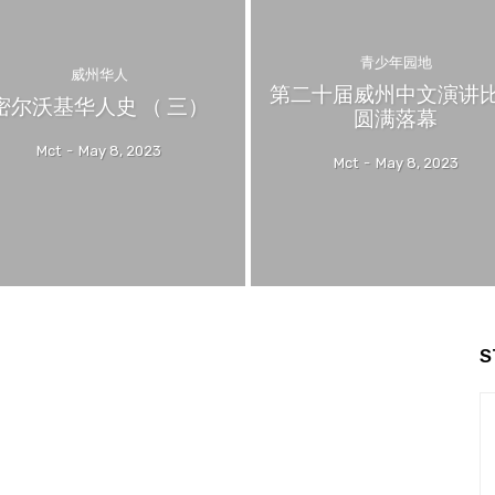
青少年园地
威州华人
第二十届威州中文演讲
密尔沃基华人史 （ 三）
圆满落幕
Mct
-
May 8, 2023
Mct
-
May 8, 2023
S