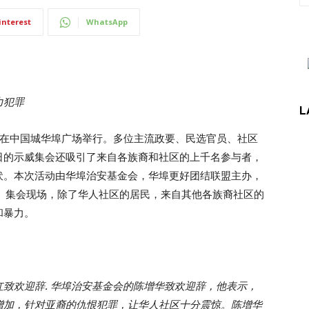
interest
WhatsApp
力犯罪
L
会”在中国城华埠广场举行。多位主流政要、民选官员、社区
日的示威集会还吸引了来自各族裔和社区的上千名参与者，
伏。本次活动由华埠治安基金会，华埠更好团结联盟主办，
。集会现场，除了华人社区的居民，来自其他各族裔社区的
和暴力。
致欢迎辞. 华埠治安基金会的陈增华致欢迎辞，他表示，
增加，针对亚裔的仇恨犯罪，让华人社区十分震惊。陈增华