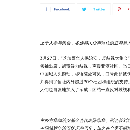
Facebook
Twitter
P
上千人参与集会，各族裔民众声讨仇恨亚裔暴
3月27日，“芝加哥华人保治安，反歧视大集
领袖出席，谴责暴力歧视，声援亚裔社区。当
中国城人头攒动，标语随处可见，口号此起彼
并得到了侨社内外超过90个社团和组织的支持
人们也自发地加入了示威，团结一直反对歧视
主办方华埠治安基金会代表陈增华、副会长刘红
中国城近年治安状况的恶化，加之在全美不断