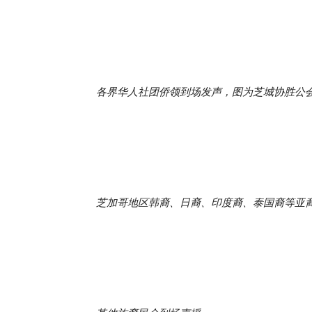
各界华人社团侨领到场发声，图为芝城协胜公
芝加哥地区韩裔、日裔、印度裔、泰国裔等亚