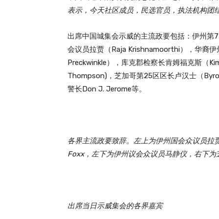
表示，今天社区成员，民选官员，执法机构团
出席中国城集会示威的主流政要包括：伊州第7区国会
会议员拉贾（Raja Krishnamoorthi）
Preckwinkle），库克郡检察长肯姆福克斯（Kim 
Thompson)，芝加哥第25区区长卢汉士（Byr
警长Don J. Jerome等。
各界主流政要致辞。左上为伊州国会众议员拉贾（Raj
Foxx，左下为伊州议会众议员马静仪，右下为芝加哥第1
出席当日示威集会的各界嘉宾