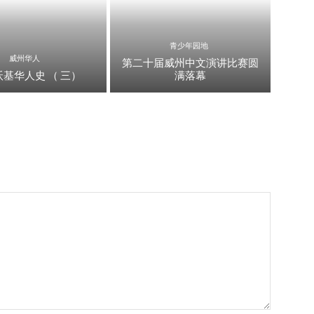
青少年园地
威州华人
第二十届威州中文演讲比赛圆
基华人史 （ 三）
满落幕