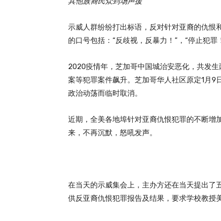
其他族裔民众到场声援
示威人群纷纷打出标语，反对针对亚裔的仇恨
的口号包括：“反歧视，反暴力！”，“停止犯罪
2020疫情年，芝加哥中国城治安恶化，共发
案等犯罪案件飙升。芝加哥华人社区原定1月9
政治动荡而临时取消。
近期，全美各地埠针对亚裔仇恨犯罪的不断增
来，不再沉默，怒吼发声。
在当天的示威集会上，主办方还在当天提出了
供反亚裔仇恨犯罪报告及结果，要求学校教授