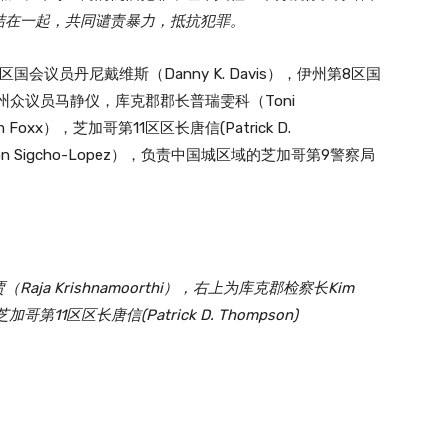
结在一起，共同谴责暴力，抵抗犯罪。
议员丹尼戴维斯（Danny K. Davis），伊州第8区国
，华裔伊州众议员马静仪，库克郡郡长普瑞雯科（Toni
Foxx），芝加哥第11区区长唐信(Patrick D.
on Sigcho-Lopez），负责中国城区域的芝加哥第9警察局
a Krishnamoorthi），右上为库克郡检察长Kim
1区区长唐信(Patrick D. Thompson)