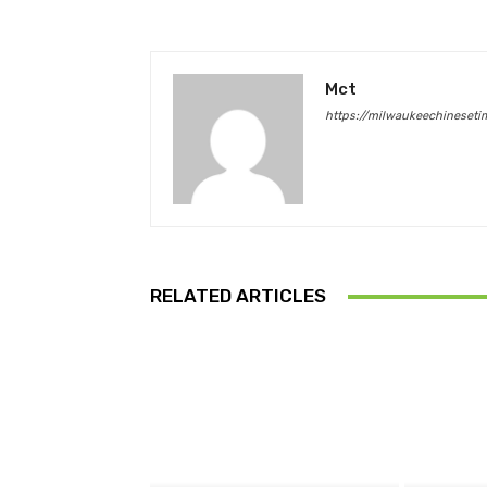
Mct
https://milwaukeechineset
RELATED ARTICLES