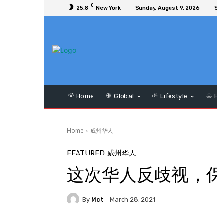
C
25.8
New York
Sunday, August 9, 2026
S
Home
Global
Lifestyle
F
Home
威州华人
FEATURED
威州华人
这次华人反歧视，
By
Mct
March 28, 2021