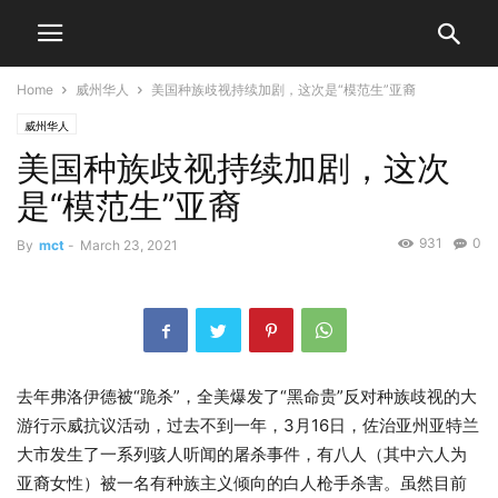
Home
威州华人
美国种族歧视持续加剧，这次是“模范生”亚裔
威州华人
美国种族歧视持续加剧，这次
是“模范生”亚裔
931
0
By
mct
-
March 23, 2021
去年弗洛伊德被“跪杀”，全美爆发了“黑命贵”反对种族歧视的大
游行示威抗议活动，过去不到一年，3月16日，佐治亚州亚特兰
大市发生了一系列骇人听闻的屠杀事件，有八人（其中六人为
亚裔女性）被一名有种族主义倾向的白人枪手杀害。虽然目前