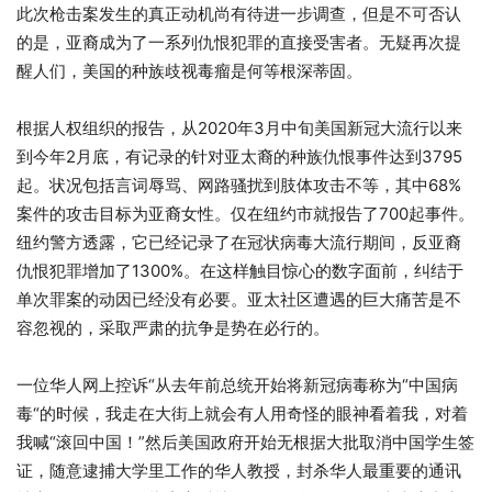
此次枪击案发生的真正动机尚有待进一步调查，但是不可否认
的是，亚裔成为了一系列仇恨犯罪的直接受害者。无疑再次提
醒人们，美国的种族歧视毒瘤是何等根深蒂固。
根据人权组织的报告，从2020年3月中旬美国新冠大流行以来
到今年2月底，有记录的针对亚太裔的种族仇恨事件达到3795
起。状况包括言词辱骂、网路骚扰到肢体攻击不等，其中68%
案件的攻击目标为亚裔女性。仅在纽约市就报告了700起事件。
纽约警方透露，它已经记录了在冠状病毒大流行期间，反亚裔
仇恨犯罪增加了1300%。在这样触目惊心的数字面前，纠结于
单次罪案的动因已经没有必要。亚太社区遭遇的巨大痛苦是不
容忽视的，采取严肃的抗争是势在必行的。
一位华人网上控诉“从去年前总统开始将新冠病毒称为“中国病
毒“的时候，我走在大街上就会有人用奇怪的眼神看着我，对着
我喊“滚回中国！”然后美国政府开始无根据大批取消中国学生签
证，随意逮捕大学里工作的华人教授，封杀华人最重要的通讯