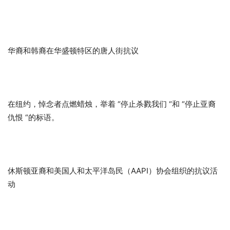
华裔和韩裔在华盛顿特区的唐人街抗议
在纽约，悼念者点燃蜡烛，举着 “停止杀戮我们 “和 “停止亚裔
仇恨 “的标语。
休斯顿亚裔和美国人和太平洋岛民（AAPI）协会组织的抗议活
动