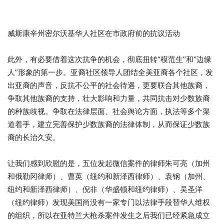
威斯康辛州密尔沃基华人社区在市政府前的抗议活动
此外，有必要借着这次抗争的机会，彻底扭转“模范生”和“边缘
人”形象的第一步。亚裔社区领导人团结全美亚裔各个社区，发
出亚裔的声音，反抗不公平的社会待遇，更要联合其他族裔，
争取其他族裔的支持，壮大影响和力量，共同抗击对少数族裔
的种族歧视。争取在法律层面、社会舆论方面，执法等多个渠
道着手，建立完善保护少数族裔的法律体制，从而保证少数族
裔的长治久安。
让我们感到欣慰的是，五位发起微信案件的律师朱可亮（加州
和俄勒冈律师）、曹英（纽约和新泽西律师）、袁钢（加州、
纽约和新泽西律师）、倪非（华盛顿和纽约律师）、吴圣洋
（纽约律师）发现美国尚没有一家专门以法律手段替华人维权
的组织，所以在亚特兰大枪杀案件发生之后我们已经紧急成立