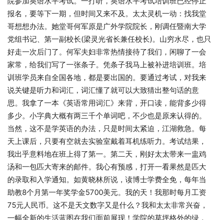
院参加英语水平考试。一打听，英语水平考试培训班已经停止
报名，要等下一期，但时间又来不及。太太灵机一动：找我堂
哥想想办法。她堂哥何军原是广外学院院长，刚调任暨南大学
党组书记、第一副校长(梁灵光省长兼任校长)。山穷水尽，也只
好走一次后门了。何军夫妇非常热情接待了我们，闲聊了一会
家常，给我们写了一张条子。凭条子我马上被补进培训班。培
训班学员来自全国各地，都是要出国的。要通过考试，对我来
说关键是听力和词汇，词汇懂了就可以大致猜出整句话的意
思。我拿了一本《英语常用词汇》来背，开口读，能背多少得
多少。小字典大概有两三千个单词吧，不少也是原来认得的。
当然，这不是学英语的办法，只是时间太紧迫，江湖救急。每
天上课后，只要有空就去实验室戴着耳机练听力。考试结果，
我出乎意料地在班上得了第一。第二天，刚好太太带来一盅鸡
汤和一包匹大寄来的邮件。我心有预感，打开一看果然是匹大
的录取和入学通知。如黄晓林所说，读博士学费全免，每年当
助教8个月第一年奖学金5700美元。我的天！我那时每月工资
75元人民币。这不是天文数字又是什么？我和太太非常兴奋，
一幅全新的生活蓝图在我们面前展现！学院的草坪格外的绿，