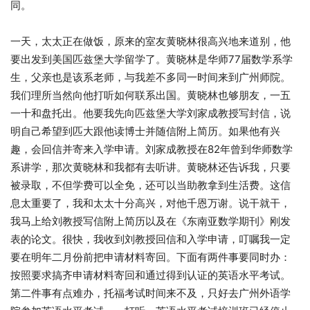
同。
一天，太太正在做饭，原来的室友黄晓林很高兴地来道别，他
要出发到美国匹兹堡大学留学了。黄晓林是华师77届数学系学
生，父亲也是该系老师，与我差不多同一时间来到广州师院。
我们理所当然向他打听如何联系出国。黄晓林也够朋友，一五
一十和盘托出。他要我先向匹兹堡大学刘家成教授写封信，说
明自己希望到匹大跟他读博士并随信附上简历。如果他有兴
趣，会回信并寄来入学申请。刘家成教授在82年曾到华师数学
系讲学，那次黄晓林和我都有去听讲。黄晓林还告诉我，只要
被录取，不但学费可以全免，还可以当助教拿到生活费。这信
息太重要了，我和太太十分高兴，对他千恩万谢。说干就干，
我马上给刘教授写信附上简历以及在《东南亚数学期刊》刚发
表的论文。很快，我收到刘教授回信和入学申请，叮嘱我一定
要在明年二月份前把申请材料寄回。下面有两件事要同时办：
按照要求搞齐申请材料寄回和通过得到认证的英语水平考试。
第二件事有点难办，托福考试时间来不及，只好去广州外语学