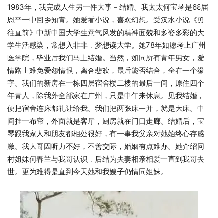
1983年，我完成人生另一件大事－结婚。我太太何宝琴是68届
恩平一中回乡知青。她爱看小说，喜欢幻想。受汉水小说《勇
往直前》中新中国大学生意气风发的精神面貌和多姿多彩的大
学生活感染，常想入非非，梦想读大学。她78年如愿考上广州
医学院，毕业后我们马上结婚。当然，如同所有青年男女，爱
情路上难免爱怨情恨，离合悲欢，最后能否结合，全在一个缘
字。我们的新房在一栋四层宿舍楼二楼的最后一间，原住四个
年青人，除我外全部家在广州，只是中午来休息。见我结婚，
便把宿舍连床都礼让给我。我们把两张床一并，就是大床。中
间挂一布帘，外面就是客厅，厨房就在门口走廊。结婚后，宝
琴跟我家人和朋友都相处很好，有一事我父亲对她始终心存感
激。我大哥因听力不好，不善交际，婚姻有点难办。她介绍同
村姐妹何春兰与我哥认识，后结为夫妻相亲相爱一直到我哥去
世。更为难得是直到今天她和我嫂子仍情同姐妹。