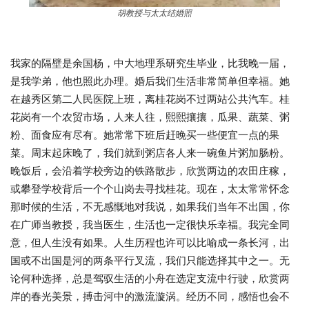
胡教授与太太结婚照
我家的隔壁是余国杨，中大地理系研究生毕业，比我晚一届，
是我学弟，他也照此办理。婚后我们生活非常简单但幸福。她
在越秀区第二人民医院上班，离桂花岗不过两站公共汽车。桂
花岗有一个农贸市场，人来人往，熙熙攘攘，瓜果、蔬菜、粥
粉、面食应有尽有。她常常下班后赶晚买一些便宜一点的果
菜。周末起床晚了，我们就到粥店各人来一碗鱼片粥加肠粉。
晚饭后，会沿着学校旁边的铁路散步，欣赏两边的农田庄稼，
或攀登学校背后一个个山岗去寻找桂花。现在，太太常常怀念
那时候的生活，不无感慨地对我说，如果我们当年不出国，你
在广师当教授，我当医生，生活也一定很快乐幸福。我完全同
意，但人生没有如果。人生历程也许可以比喻成一条长河，出
国或不出国是河的两条平行叉流，我们只能选择其中之一。无
论何种选择，总是驾驭生活的小舟在选定支流中行驶，欣赏两
岸的春光美景，搏击河中的激流漩涡。经历不同，感悟也会不