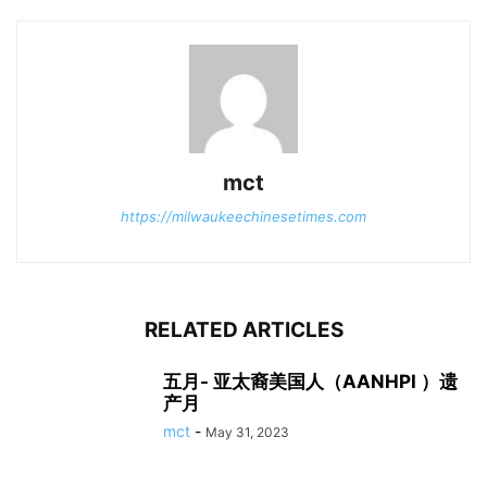
mct
https://milwaukeechinesetimes.com
RELATED ARTICLES
五月- 亚太裔美国人（AANHPI ）遗
产月
mct
-
May 31, 2023