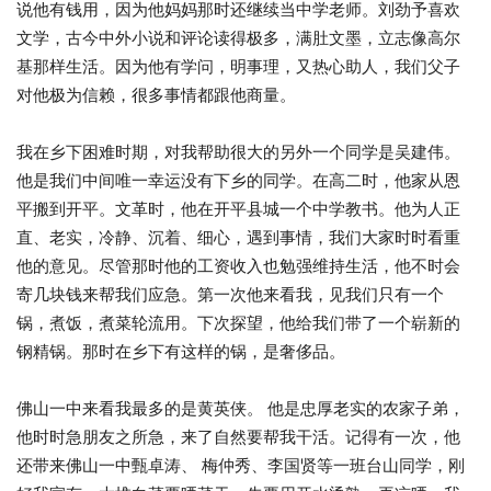
说他有钱用，因为他妈妈那时还继续当中学老师。刘劲予喜欢
文学，古今中外小说和评论读得极多，满肚文墨，立志像高尔
基那样生活。因为他有学问，明事理，又热心助人，我们父子
对他极为信赖，很多事情都跟他商量。
我在乡下困难时期，对我帮助很大的另外一个同学是吴建伟。
他是我们中间唯一幸运没有下乡的同学。在高二时，他家从恩
平搬到开平。文革时，他在开平县城一个中学教书。他为人正
直、老实，冷静、沉着、细心，遇到事情，我们大家时时看重
他的意见。尽管那时他的工资收入也勉强维持生活，他不时会
寄几块钱来帮我们应急。第一次他来看我，见我们只有一个
锅，煮饭，煮菜轮流用。下次探望，他给我们带了一个崭新的
钢精锅。那时在乡下有这样的锅，是奢侈品。
佛山一中来看我最多的是黄英侠。 他是忠厚老实的农家子弟，
他时时急朋友之所急，来了自然要帮我干活。记得有一次，他
还带来佛山一中甄卓涛、 梅仲秀、李国贤等一班台山同学，刚