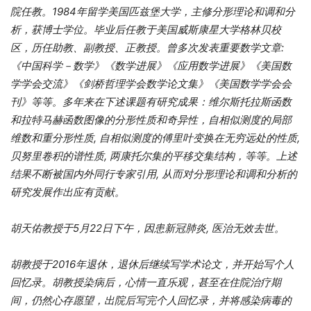
院任教。
1984
年留学美国匹兹堡大学，主修分形理论和调和分
析，获博士学位。毕业后任教于美国威斯康星大学格林贝校
区，历任助教、副教授、正教授。曾多次发表重要数学文章
:
《中国科学－数学》《数学进展》《应用数学进展》《美国数
学学会交流》《剑桥哲理学会数学论文集》《美国数学学会会
刊》等等。多年来在下述课题有研究成果：维尔斯托拉斯函数
和拉特马赫函数图像的分形性质和奇异性，自相似测度的局部
维数和重分形性质
,
自相似测度的傅里叶变换在无穷远处的性质
,
贝努里卷积的谱性质
,
两康托尔集的平移交集结构，等等。上述
结果不断被国内外同行专家引用
,
从而对分形理论和调和分析的
研究发展作出应有贡献
。
胡天佑教授于
5
月
22
日下午，因患新冠肺炎
,
医治无效去世
。
胡教授于2016年退休，退休后继续写学术论文，并开始写个人
回忆录。胡教授染病后，心情一直乐观，甚至在住院治疗期
间，仍然心存愿望，出院后写完个人回忆录，并将感染病毒的