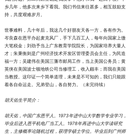
乡几年，他多次来乡下看我。我们书信来往甚多，相互鼓励支
持，共度艰难岁月。
世事难料，几十年后，我这几个好朋友天各一方，各有作为。
岑良森在恩平办起麦克风厂，手下几百工人，每年向国家上缴
大笔税金；刘劲予当上广东教育学院院长，为国家培养大量人
才；朱秉衡则是广州经济技术开发区管理委员会主任，为民造
福一方；吴建伟在美国三藩市邮局工作，当上美国公务员；黄
英侠在美国波士顿地铁公司当修理工，收入颇丰；而我在美国
当教授。这印证一个简单道理，未来是不可知的，我们只能跟
着各自命运走。兄弟登山，各自努力。（未完待续）
胡天佑生平简介：
胡天佑，中国广东恩平人。
1973
年进中山大学数学专业学习，
毕业后进入恩平机电厂当工人。
1978
年再进中山大学读研究
生，主修概率论随机过程，获理学硕士学位。毕业后到广州师