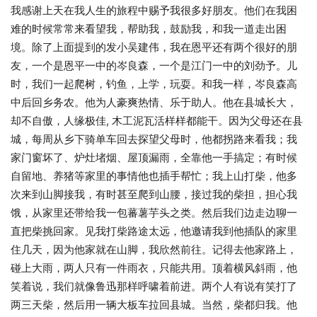
我感谢上天在我人生的旅程中赐予我很多好朋友。他们在我困
难的时候常常来看望我，帮助我，鼓励我，和我一道走出困
境。除了上面提到的发小吴建伟，我在恩平还有两个很好的朋
友，一个是恩平一中的岑良森，一个是江门一中的刘劲予。儿
时，我们一起爬树，钓鱼，上学，玩耍。和我一样，岑良森高
中后回乡务农。他为人豪爽热情、乐于助人。他在县城长大，
却不自傲，人缘极佳, 木工泥瓦活样样都能干。因为父母还在县
城，每周从乡下骑单车回去探望父母时，他都拐路来看我；我
家门窗坏了、炉灶堵烟、屋顶漏雨，全靠他一手搞定；有时候
自留地、养猪等家里的事情他也插手帮忙；我上山打柴，他多
次来到山脚接我，有时甚至爬到山腰，接过我的柴担，担心我
饿，从家里还带给我一包蕃薯芋头之类。然后我们边走边聊一
直把柴挑回家。见我打柴路途太远，他邀请我到他插队的家里
住几天，因为他家就在山脚，我欣然前往。记得去他家路上，
碰上大雨，两人只有一件雨衣，只能共用。顶着横风斜雨，他
笑着说，我们就像鲁迅那样呼啸着前进。两个人有说有笑打了
两三天柴，然后用一辆大板车拉回县城。当然，柴都归我。他