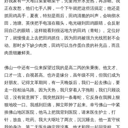
好我家有一大堆白菜要晒菜干，先要用开水烫熟，再凉晒。我
正在发愁，他们七手八脚，一个下午就把这些活搞定；他还是
抓田鸡高手，夏夜，特别是雨后，田鸡清脆的叫声，会响彻水
田，池塘。英侠把手电顶在额头，电光碰到田鸡眼睛，会反射
回自己的眼睛，这样能看到很远地方的田鸡（青蛙）。定位好
了，就慢慢走上去把田鸡抓住，因为田鸡被强力光线照射不会
动。那时乡下缺少肉类，田鸡可以当作蛋白质的补充品，而且
肉质细嫩鲜美。
佛山一中还有一位来探望过我的是高二丙的朱秉衡。他文才、
口才一流，自视甚高。也许是缘分，虽年级不同，但我们成为
好朋友。记得文革期间，有一天晚饭后，我们一起去佛山，要
走一段柏油马路。因为天热，我只穿着人字拖鞋，我们只顾说
话，没有留意脚下，我突然踩到一条毒蛇，它反身在我脚上狠
狠地咬一口。我感到巨痛，脚立即肿了起来。幸亏佛山一中紧
挨佛山地区医院，他马上把我背到医院，请来医生护士，打
针，放血，吃药。我大大呕吐了两次，沉沉睡去。他一直守候
我的身边。第二天医生确定我没事，他才和我一起回学校。下