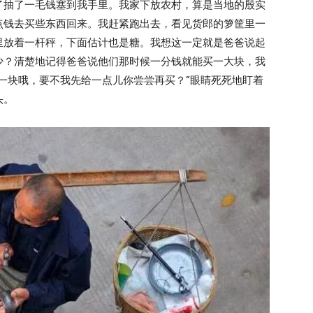
了抽了一毛钱塞到我手里。我家下放农村，算是当地的殷实
点钱去买些东西回来。我赶紧跑出去，看见货郎的箩筐里一
里放着一杆秤，下面估计也是糖。我想这一定就是爸爸说起
少？清楚地记得爸爸说他们那时候一分钱就能买一大块，我
一块哦，要不我先给一点儿你尝尝再买？”眼睛死死地盯着
头。