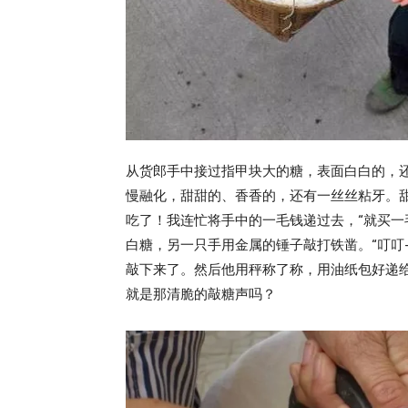
从货郎手中接过指甲块大的糖，表面白白的，
慢融化，甜甜的、香香的，还有一丝丝粘牙。
吃了！我连忙将手中的一毛钱递过去，“就买一
白糖，另一只手用金属的锤子敲打铁凿。“叮叮
敲下来了。然后他用秤称了称，用油纸包好递给
就是那清脆的敲糖声吗？