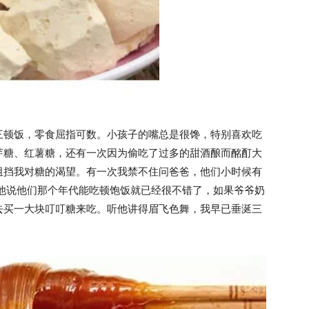
三顿饭，零食屈指可数。小孩子的嘴总是很馋，特别喜欢吃
芽糖、红薯糖，还有一次因为偷吃了过多的甜酒酿而酩酊大
阻挡我对糖的渴望。有一次我禁不住问爸爸，他们小时候有
 他说他们那个年代能吃顿饱饭就已经很不错了，如果爷爷奶
去买一大块叮叮糖来吃。听他讲得眉飞色舞，我早已垂涎三