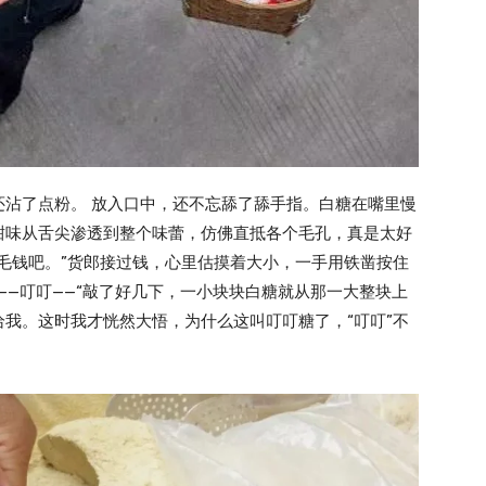
还沾了点粉。 放入口中，还不忘舔了舔手指。白糖在嘴里慢
甜味从舌尖渗透到整个味蕾，仿佛直抵各个毛孔，真是太好
毛钱吧。”货郎接过钱，心里估摸着大小，一手用铁凿按住
——叮叮——“敲了好几下，一小块块白糖就从那一大整块上
我。这时我才恍然大悟，为什么这叫叮叮糖了，“叮叮”不