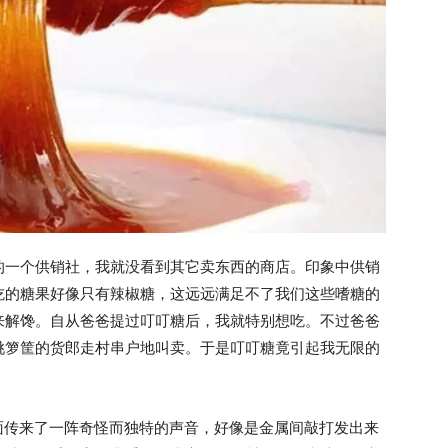
的一个供销社，我就没看到其它卖东西的商店。印象中供销
吃的糖果好像只有辣椒糖，这远远满足不了我们这些嗜糖的
来解馋。自从爸爸提过叮叮糖后，我就特别想吃。不过爸爸
挑箩筐的货郎走村串户地叫卖。于是叮叮糖竟引起我无限的
外面传来了一阵奇怪而独特的声音，好像是金属间敲打发出来