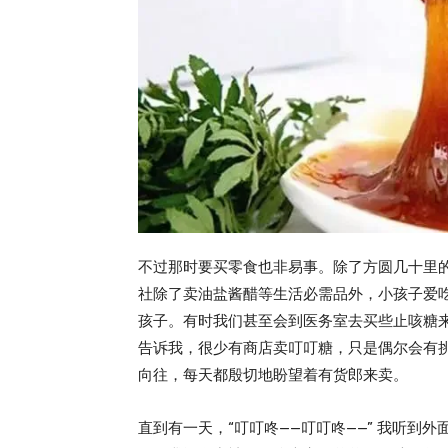
不过那时要买零食也非易事。除了方圆几十里
社除了卖油盐酱醋等生活必需品外，小孩子爱
孩子。有时我们甚至会到医务室去买些止咳糖
告诉我，很少有商店卖叮叮糖，只是偶尔会有
向往，每天都殷切地盼望着有货郎来卖。
直到有一天，“叮叮咚——叮叮咚——” 我听到