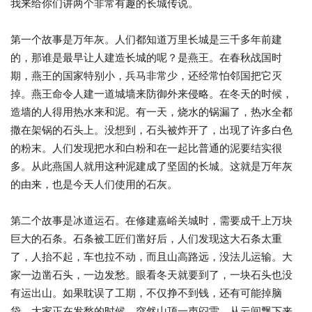
我来给你们讲两个非常有趣的长城传说。
第一个故事是万年灰。人们都知道万里长城是三千多年前建
的，那谁是最早让人建造长城的呢？是燕王。在春秋战国时
期，燕王的国家特别小，兵马非常少，还经常怕邻国把它灭
掉。燕王命令人建一道城墙来防御外来侵略。在冬天的时候，
造墙的人得用热水来和泥。有一天，烧水的锅漏了，热水全都
撒在架锅的石头上。没想到，石头被炸开了，出现了许多白色
的粉末。人们发现把水和白粉和在一起比普通的泥要结实很
多。从此燕国人就用这种泥建成了坚固的长城。这就是万年灰
的由来，也是今天人们使用的石灰。
第二个故事是冰道运石。在修建嘉峪关城时，需要成千上万块
巨大的石条。石条被工匠们凿好后，人们发现这大石条太重
了，人抬不起，车也拉不动，而且山高路远，没法儿运输。大
家一边凿石头，一边发愁。眼看冬天就要到了，一块石头也没
有运出山。如果耽误了工期，不仅挣不到钱，还有可能掉脑
袋。大家正在发愁的时候，突然山顶一声闷雷，从云间飘下来