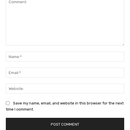
Comment:
Na
Ema
Web
Save my name, email, and website in this browser for the next
time I comment.