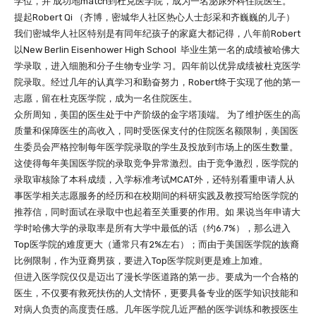
学位，并 成功地match到杜克医学院，成为一名泌尿外科住院医生。
提起Robert Qi （齐博，密城华人社区热心人士彭采和齐巍巍的儿子）
我们密城华人社区特别是有同年纪孩子的家庭大都记得，八年前Robert
以New Berlin Eisenhower High School 毕业生第一名的成绩被哈佛大
学录取，进入细胞和分子生物专业学 习。四年前以优异成绩被杜克医学
院录取。经过几年的认真学习和勤奋努力，Robert终于实现了他的第一
志愿，留在杜克医学院，成为一名住院医生。
众所周知，美囯的医生处于中产阶级的金字塔顶端。 为了维护医生的高
质量和保障医生的高收入，同时受医保支付的住院医名额限制，美国医
生委员会严格控制每年医学院录取的学生及投放到市场上的医生数量。
这使得每年美国医学院的录取竞争异常激烈。由于竞争激烈，医学院的
录取审核除了本科成绩，入学标准考试MCAT外，还特别看重申请人从
事医学相关志愿服务的经历和在校期间的科研实践及教授写给医学院的
推荐信，同时面试在录取中也起着至关重要的作用。如 果说当年申请大
学时哈佛大学的录取率是所有大学中最低的话（约6.7%），那么进入
Top医学院的难度更大（通常只有2%左右）；而由于美国医学院的族裔
比例限制，作为亚裔男孩，要进入Top医学院则更是难上加难。
但进入医学院仅仅是迈出了漫长学医道路的第一步。要成为一个合格的
医生，不仅要有救死扶伤的人文情怀，更要具备专业的医学知识技能和
对病人负责的高度责任感。几年医学院几近严酷的医学训练和教授医生