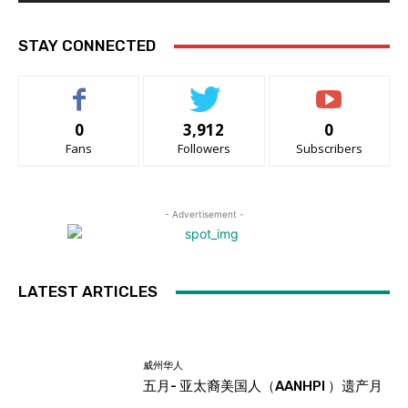
STAY CONNECTED
0
3,912
0
Fans
Followers
Subscribers
- Advertisement -
LATEST ARTICLES
威州华人
五月- 亚太裔美国人（AANHPI ）遗产月