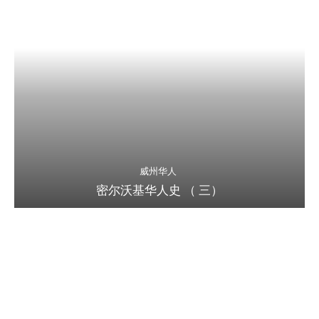
威州华人
密尔沃基华人史 （ 三）