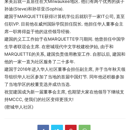
来美后就一直居住在大Milwaukee地区. 他们有两个优秀的孩子
孙迪(Steve)和孙菲亚(Sophia).
建国于MARQUETTE获得计算机学位后就职于一家IT公司, 直至
任职VP. 目前他在威州国际学院担任院长. 他担任华人董事会主
席一职将得益于他的这些领导经验.
建国的义工工作始于在MARQUETTE学习期间. 他曾担任中国学
生学者联谊会主席. 在密城现代中文学校建校伊始, 由于和
MARQUETTE的关系, 建国负责借用教室工作. 自那以后, 建国和
他的一家一直为社区服务了二十多年.
建国于2016年进入华人社区董事会担任副主席, 并于当年秋天领
导组织华人社区参加了当地的首届中国灯节. 同年他还积极参加
了当地学区的校董竞选并成功当选.
祝贺建国成为新一届董事会主席, 也期望大家在他领导下继续支
持MCCC, 使我们的社区变得更强大!
(密城华人社区)