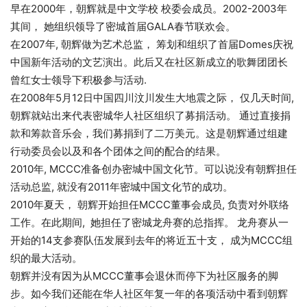
早在2000年，朝辉就是中文学校 校委会成员。2002-2003年
其间， 她组织领导了密城首届GALA春节联欢会。
在2007年, 朝辉做为艺术总监， 筹划和组织了首届Domes庆祝
中国新年活动的文艺演出。此后又在社区新成立的歌舞团团长
曾红女士领导下积极参与活动.
在2008年5月12日中国四川汶川发生大地震之际， 仅几天时间,
朝辉就站出来代表密城华人社区组织了募捐活动。 通过直接捐
款和筹款音乐会，我们募捐到了二万美元。这是朝辉通过组建
行动委员会以及和各个团体之间的配合的结果。
2010年, MCCC准备创办密城中国文化节。可以说没有朝辉担任
活动总监, 就没有2011年密城中国文化节的成功。
2010年夏天， 朝辉开始担任MCCC董事会成员, 负责对外联络
工作。在此期间, 她担任了密城龙舟赛的总指挥。 龙舟赛从一
开始的14支参赛队伍发展到去年的将近五十支， 成为MCCC组
织的最大活动。
朝辉并没有因为从MCCC董事会退休而停下为社区服务的脚
步。如今我们还能在华人社区年复一年的各项活动中看到朝辉