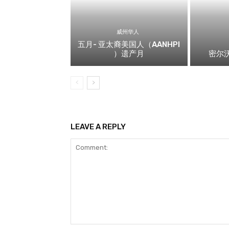
威州华人
五月- 亚太裔美国人（AANHPI
）遗产月
密尔沃
LEAVE A REPLY