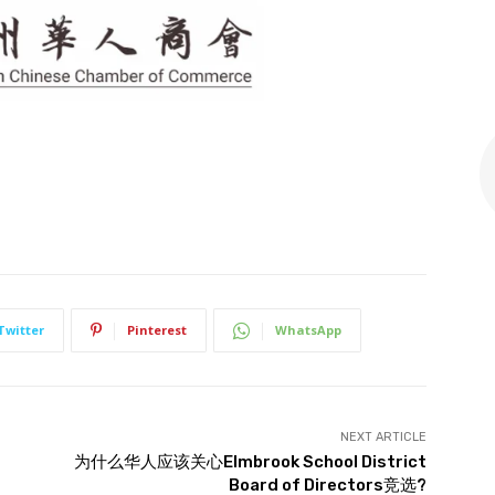
Twitter
Pinterest
WhatsApp
NEXT ARTICLE
为什么华人应该关心Elmbrook School District
Board of Directors竞选?