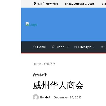
C
27.1
New York
Friday, August 7, 2026
Sig
Home
Global
Lifestyle
F
Home
合作伙伴
合作伙伴
威州华人商会
By
Mct
December 24, 2015