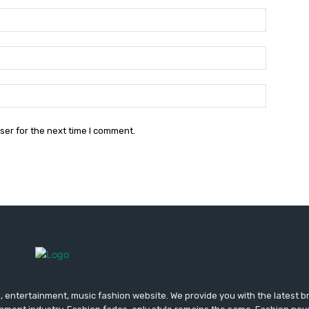
Name:*
Email:*
Website:
ser for the next time I comment.
 entertainment, music fashion website. We provide you with the latest 