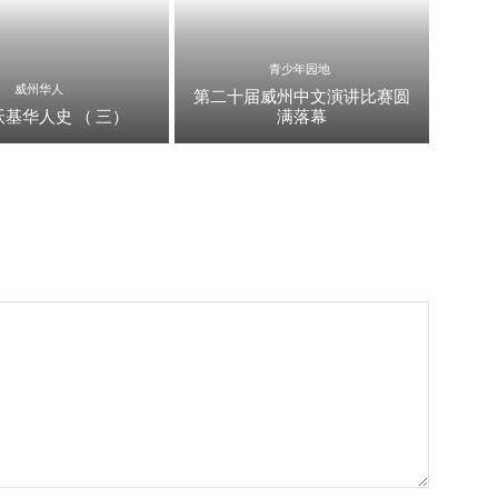
青少年园地
威州华人
第二十届威州中文演讲比赛圆
基华人史 （ 三）
满落幕