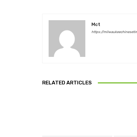
Mct
https://milwaukeechineset
RELATED ARTICLES