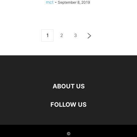
mct
-
September 8, 2019
1
2
3
ABOUT US
FOLLOW US
©