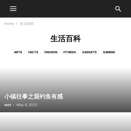
Home
生活百科
生活百科
ARTS
FACTS
FASHION
FITNESS
GADGETS
GAMING
HEALTH
LIFESTYLE
PHOTOGRAPHY
SHOWBIZ
STYLE
VIDEO
信仰人生
关于我们
合作伙伴
威州华人
威州华人
密城我家
旅游天地
生活百科
青少年园地
麦城我家
小镇往事之观钓鱼有感
mct
-
May 6, 2022