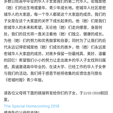
多数已经高中毕业的华人子女是我们的第二代华人。密城是他
（她）们的出生地或童年、青少年成长地。密城华人社区是密
城华人的大家庭，每一个华人都是这个大家庭的成员，我们的
子女是在这个大家庭的关怀下成长起来的。他（她）们是我们
密城华人的未来和希望。无论他（她）们走向哪里，身居何
处，我们的目光将一直关注着他（她）们独立、健康的成长。
为他（她）们的努力和优秀鼓掌和自豪；同时为了让我们的后
代永远记得密城是他（她）们成长的故乡，他（她）们永远是
密城华人大家庭的成员，对故乡保留一份最纯真、美好、温馨
的回忆！希望我们小小的努力让走出故乡的华人子女找到归属
感。
真诚邀请高中毕业的、在读大学、已经工作的华人子女参
与我们的活动
。我们将于感恩节前将收集的反馈信息刊登在
《密城时报》青少年版。
请各位父母将下面的链接转发给你们的子女，于
前回
11/10 /2018
复。
The Special Homecoming 2018
感谢各位父母的支持！