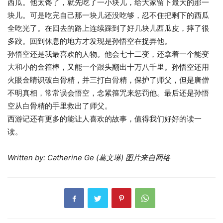
西瓜。他太馋了，就先吃了一小块儿，给大家留下最大的那一
块儿。可是吃完自己那一块儿还没吃够，忍不住把剩下的西瓜
全吃光了。在回去的路上连续踩到了好几块儿西瓜皮，摔了很
多跤。回到休息的地方才发现是孙悟空在捉弄他。
孙悟空还是我最喜欢的人物。他会七十二变，还拿着一个能变
大和小的金箍棒，又能一个跟头翻出十万八千里。孙悟空还用
火眼金睛识破白骨精，并三打白骨精，保护了师父，但是唐僧
不明真相，常常误会悟空，念紧箍咒来惩罚他。最后还是孙悟
空从白骨精的手里救出了师父。
西游记还有更多的能让人喜欢的故事，值得我们好好的读一
读。
Written by: Catherine Ge (葛文琳) 图片来自网络