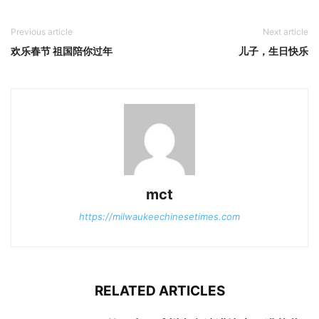
Previous article
Next article
欢乐春节 祖国陪你过年
儿子，生日快乐
mct
https://milwaukeechinesetimes.com
RELATED ARTICLES