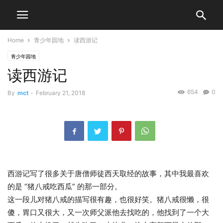
Home
青少年园地
读西游记
青少年园地
读西游记
654
0
By
mct
-
February 21, 2018
西游记写了很多关于唐僧师徒西天取经的故事，其中我最喜欢
的是 “猪八戒吃西瓜” 的那一部分。
这一段儿对猪八戒的描写很有趣，也很好笑。猪八戒很懒，很
傻，胃口又很大，又一次师父派他去找吃的，他找到了一个大