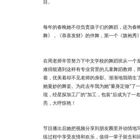
目。
每年的春晚她不但负责孩子们的舞蹈，还为春
舞》，《恭喜发财》的伴舞，第一个《旗袍秀
在周老师辛苦努力下中文学校的舞蹈班从一个
难得能遇到这样有专业背景的儿童舞蹈教师，
着，优美着却不见老师的身影。渐渐地我萌生
她曼妙的舞姿。为此去年我为她“量身定做”了
现，经星探加工厂的“加工，包装“后成为了一
亮，大呼惊艳！
节目播出后她把视频分享到朋友圈里并动情地写
练过程中享受友情和欢乐，值得一辈子留念和回