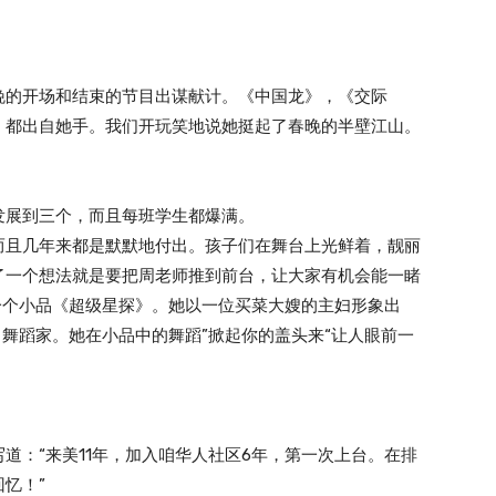
晚的开场和结束的节目出谋献计。《中国龙》，《交际
》都出自她手。我们开玩笑地说她挺起了春晚的半壁江山。
发展到三个，而且每班学生都爆满。
而且几年来都是默默地付出。孩子们在舞台上光鲜着，靓丽
了一个想法就是要把周老师推到前台，让大家有机会能一睹
一个小品《超级星探》。她以一位买菜大嫂的主妇形象出
名舞蹈家。她在小品中的舞蹈”掀起你的盖头来“让人眼前一
道：“来美11年，加入咱华人社区6年，第一次上台。在排
忆！”