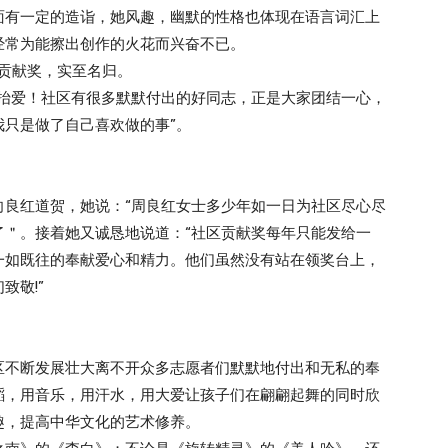
面有一定的造诣，她风趣，幽默的性格也体现在语言词汇上
经常为能擦出创作的火花而兴奋不已。
杰出贡献奖，实至名归。
的抬爱！社区有很多默默付出的好同志，正是大家团结一心，
只是做了自己喜欢做的事”。
向良红道贺，她说：“周良红女士多少年如一日为社区尽心尽
了＂。接着她又诚恳地说道：“社区贡献奖每年只能发给一
一如既往的奉献爱心和精力。他们虽然没有站在领奖台上，
致敬!”
区不断发展壮大离不开众多志愿者们默默地付出和无私的奉
蹈，用音乐，用汗水，用大爱让孩子们在翩翩起舞的同时欣
趣，提高中华文化的艺术修养。