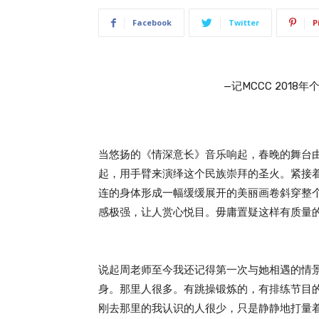
Facebook
Twitter
P
—记MCCC 201
当悠扬的《情深意长》音乐响起，春晚的舞台
起，用手臂来演绎这个民族崇拜的圣火。紧接
连的身体形成一幅缓缓展开的美丽画卷斜穿整
感极强，让人赏心悦目。毋庸置疑这样有质量
说起周老师至今我还记得第一次与她相遇的情景。几年前一
身。那里人很多。有跳操锻炼的，有排练节目
刚去那里的我认识的人很少，只是静静地打量