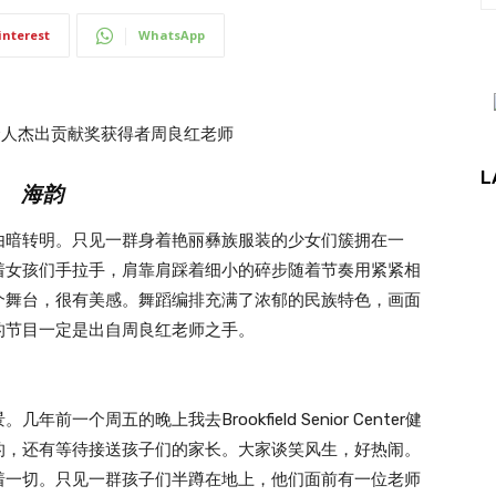
interest
WhatsApp
8年个人杰出贡献奖获得者周良红老师
L
海韵
由暗转明。只见一群身着艳丽彝族服装的少女们簇拥在一
着女孩们手拉手，肩靠肩踩着细小的碎步随着节奏用紧紧相
个舞台，很有美感。舞蹈编排充满了浓郁的民族特色，画面
的节目一定是出自周良红老师之手。
个周五的晚上我去Brookfield Senior Center健
的，还有等待接送孩子们的家长。大家谈笑风生，好热闹。
着一切。只见一群孩子们半蹲在地上，他们面前有一位老师