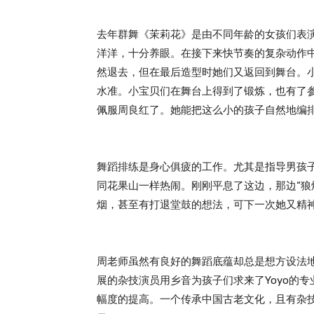
去年群舞《茉莉花》是由不同年龄的女孩们表演
洋洋，十分养眼。在接下来快节奏的复杂动作
然退去，但在最后造型时她们又返回到舞台。
水准。小宝贝们在舞台上得到了锻炼，也有了
佩服周良红了。她能把这么小的孩子自然地编
舞蹈排练是身心俱疲的工作。尤其是指导男孩
同花果山一样热闹。刚刚平息了这边，那边“狼
烟，甚至有打退堂鼓的想法，可下一次她又精
周老师虽然有良好的舞蹈底蕴却总是想方设法
展的杂技演员用乡音为孩子们求来了Yoyo的专
幅度的提高。一个传承中国古老文化，且有杂技