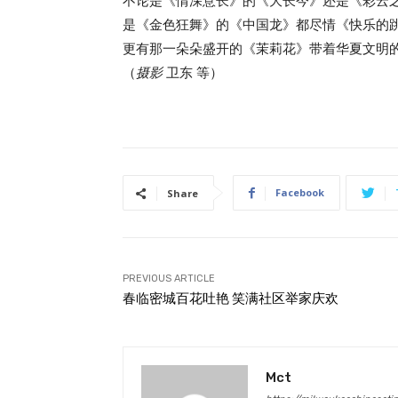
不论是《情深意长》的《大长今》还是《彩云
是《金色狂舞》的《中国龙》都尽情《快乐的
更有那一朵朵盛开的《茉莉花》带着华夏文明
（
摄影
卫东 等）
Facebook
Share
PREVIOUS ARTICLE
春临密城百花吐艳 笑满社区举家庆欢
Mct