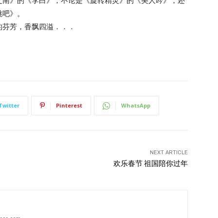
之南》的《李白》；不论是《旋转精灵》的《美人吟》，还
跳吧》。
的芬芳，香飘四溢．．．
Twitter
Pinterest
WhatsApp
NEXT ARTICLE
欢乐春节 祖国陪你过年