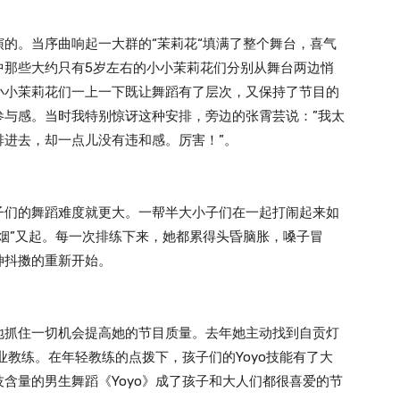
的。当序曲响起一大群的“茉莉花“填满了整个舞台，喜气
中那些大约只有5岁左右的小小茉莉花们分别从舞台两边悄
小小茉莉花们一上一下既让舞蹈有了层次，又保持了节目的
参与感。当时我特别惊讶这种安排，旁边的张霄芸说：”我太
排进去，却一点儿没有违和感。厉害！”。
子们的舞蹈难度就更大。一帮半大小子们在一起打闹起来如
烟”又起。每一次排练下来，她都累得头昏脑胀，嗓子冒
神抖擞的重新开始。
地抓住一切机会提高她的节目质量。去年她主动找到自贡灯
业教练。在年轻教练的点拨下，孩子们的Yoyo技能有了大
含量的男生舞蹈《Yoyo》成了孩子和大人们都很喜爱的节