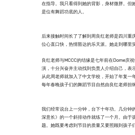
在指导。我只看得到她的背影，身材微胖。但
是位有舞蹈功底的人。
后来接触时间长了了解到周良红老师是四川重
位心直口快，热情豁达的乐天派。她走到哪里
良红老师与MCCC的结缘是七年前在Dome
演，十分兴奋并主动找到负责人介绍自己，表
从此周老师就加入了中文学校，开始了年复一
每年春晚孩子们的舞蹈节目自然由良红老师担
我们经常说台上一分钟，台下十年功。几分钟
深意长》的一个斜排动作就练了一个月。由于
题。她既要考虑到节目的质量又要照顾到孩子