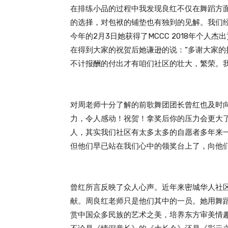
在排练小品的过程中我发现良红不仅在舞蹈方
的选择，对包袱的铺垫也有独到的见解。我们
今年的2月3日她获得了MCCC 2018年个人
在得到大家的祝贺后她谦逊的说：“多谢大家
不计报酬的付出才有咱们社区的壮大，繁荣。我
对周老师十分了解的前歌舞团团长曾红也及时
力，令人感动！祝贺！拿奖后你的压力会更大
人，其实我们社区有太多太多的自愿者多年来
但他们早已站在我们心中的领奖台上了，向他们
曾红所言反映了众人心声。近年来密城华人社
献。周良红老师只是他们其中的一员。她用舞
赏中国众多民族的艺术之美，培养东方审美情