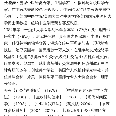
金观源
：密城中医针灸专家、生理学家、生物钟与系统医学专
家。广中医名誉教授/客座教授，北中医临床特聘专家暨美国中
心顾问，美国中医学院/美国大西洋中医学院/美国国际中医药大
学博士班教授、纽约中医学院荣誉客座教授。
1982年毕业于浙江大学医学院医学系本科（77级）及生理专业
研究生（79级），后留校任教，具有国内外50餘年中医针灸临
床与科研并举的独特背景，深諳传统中医理论与古、现代针灸
技法。治疗美国与中国患者数十万人次；在继承与发展经络学
说基础上创建 “系统医学针灸-反映点针灸”治疗各科顽固疾病，
疗效卓著。曾致力于威斯康新州针灸立法并担任该州政府中医
针灸顾问多年，创建美华学社（美国华人教授科学家学社）并
任首届会长，旅美中国科学家工程师专业人士协会会长、理事
长等职。
著有【针灸与控制论】（1978）、【智慧的钥匙-最佳学习方
法】（1986）、【生物钟与健康】（1988）、【现代时间医
学】（1993）、【中医自我疗法】（英文版-2004）、【临床
针灸反射学】（2004、2017）、【现代医学针灸-系统论方