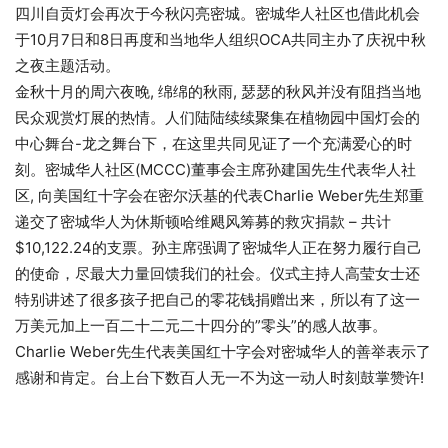
四川自贡灯会再次于今秋闪亮密城。密城华人社区也借此机会
于10月7日和8日再度和当地华人组织OCA共同主办了庆祝中秋
之夜主题活动。
金秋十月的周六夜晚, 绵绵的秋雨, 瑟瑟的秋风并没有阻挡当地
民众观赏灯展的热情。人们陆陆续续聚集在植物园中国灯会的
中心舞台-龙之舞台下，在这里共同见证了一个充满爱心的时
刻。密城华人社区(MCCC)董事会主席孙建国先生代表华人社
区, 向美国红十字会在密尔沃基的代表Charlie Weber先生郑重
递交了密城华人为休斯顿哈维飓风筹募的救灾捐款 – 共计
$10,122.24的支票。孙主席强调了密城华人正在努力履行自己
的使命，尽最大力量回馈我们的社会。仪式主持人高莹女士还
特别讲述了很多孩子把自己的零花钱捐赠出来，所以有了这一
万美元加上一百二十二元二十四分的”零头”的感人故事。
Charlie Weber先生代表美国红十字会对密城华人的善举表示了
感谢和肯定。台上台下数百人无一不为这一动人时刻鼓掌赞许!