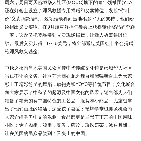
周六，周日两天密城华人社区(MCCC)旗下的青年领袖团(YLA)
还在灯会上设立了飓风救援专用捐赠和义卖摊位，发起“你叫
价”义卖捐款活动。这项活动得到当地很多华人的支持，他们纷
纷捐出义卖实物。在9月赈灾募捐午餐会上获得转让奖品的李颖
一家，这次又把奖品带到义卖现场捐赠，让动人故事得以延
续。最后义卖共得 1174.6美元，将全部通过美国红十字会捐赠
给飓风救灾基金。
中秋之夜向当地美国民众宣传中华传统文化也是密城华人社区
当仁不让的义务。社区艺术团在龙之舞台和熊猫舞台上为大家
献上了精彩纷呈的舞蹈，旗袍秀和YOYO等传统节目；文化展台
向大家展示了中秋节的起源及中国文化的风采；销售部为人们
准备了精美的有中国特色的工艺品，服装和小商品；儿童组拿
出了他们画脸的绝活，深受孩子喜爱；蟋蟀学堂也抓紧机会向
大家介绍学习中文的乐趣；食品部更是呈献了正宗的中国风味
小吃：烤羊肉串，鸡串，春卷，煎饺，珍珠奶茶，冰皮月饼，
让在美国的民众品尝到了舌尖上的中国。