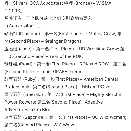
牌（Silver）OCA Advocates; 铜牌 (Bronze) – WISMA
TIGERS。
另外还有十四个队分获七个组安慰赛的前两名
（Consolation）。
钻石组 (Diamond)：第一名(First Place）- Motley Crew; 第二
名(Second Place) – Grainger Dragons。
玉石组 (Jade)：第一名(First Place) – HD Wrecking Crew; 第
二名(Second Place) – Year of the ROK.
珍珠组 (Pearl)：第一名(First Place) – ROK and ROW；第二名
(Second Place) – Team GRAEF Green.
红宝石组 (Ruby)：第一名(First Place) – American Dental
Professionls; 第二名(Second Place) – NM enERGizers.
绿宝石组 (Emerald)：第一名(First Place) – Mighty Morphin
Power Rowers; 第二名(Second Place) -Adaptive
Adventures Team Blue.
蓝宝石组 (Sapphire)：第一名(First Place) – QC Wild Women;
第二名(Second Place) – WIA Wolves.