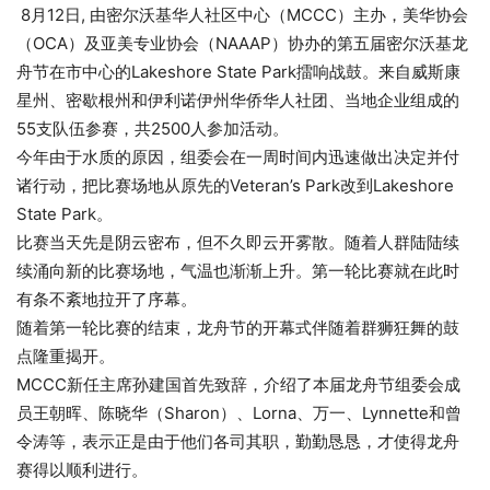
8月12日, 由密尔沃基华人社区中心（MCCC）主办，美华协会
（OCA）及亚美专业协会（NAAAP）协办的第五届密尔沃基龙
舟节在市中心的Lakeshore State Park擂响战鼓。来自威斯康
星州、密歇根州和伊利诺伊州华侨华人社团、当地企业组成的
55支队伍参赛，共2500人参加活动。
今年由于水质的原因，组委会在一周时间内迅速做出决定并付
诸行动，把比赛场地从原先的Veteran’s Park改到Lakeshore
State Park。
比赛当天先是阴云密布，但不久即云开雾散。随着人群陆陆续
续涌向新的比赛场地，气温也渐渐上升。第一轮比赛就在此时
有条不紊地拉开了序幕。
随着第一轮比赛的结束，龙舟节的开幕式伴随着群狮狂舞的鼓
点隆重揭开。
MCCC新任主席孙建国首先致辞，介绍了本届龙舟节组委会成
员王朝晖、陈晓华（Sharon）、Lorna、万一、Lynnette和曾
令涛等，表示正是由于他们各司其职，勤勤恳恳，才使得龙舟
赛得以顺利进行。