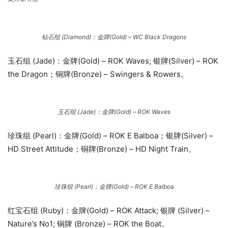
钻石组 (Diamond)：金牌(Gold) – WC Black Dragons
玉石组 (Jade)：金牌(Gold) – ROK Waves; 银牌(Silver) – ROK
the Dragon；铜牌(Bronze) – Swingers & Rowers。
玉石组 (Jade)：金牌(Gold) – ROK Waves
珍珠组 (Pearl)：金牌(Gold) – ROK E Balboa；银牌(Silver) –
HD Street Attitude；铜牌(Bronze) – HD Night Train。
珍珠组 (Pearl)：金牌(Gold) – ROK E Balboa
红宝石组 (Ruby)：金牌(Gold) – ROK Attack; 银牌 (Silver) –
Nature’s No1; 铜牌 (Bronze) – ROK the Boat。