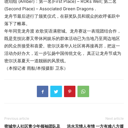
琥珀组 (Amber)：第一名(First Place) – ROKs Well; 第二名
(Second Place) – Associated Green Dragons .
龙舟节最后进行了颁奖仪式，在获奖队员和观众的欢呼雀跃中
落下了帷幕。
年年同竞龙舟渡 欢歌笑语满密城。龙舟赛这一表现团结合作，
既是竞技比赛又带休闲娱乐的群体活动已为当地乃至周边地区
的民众所接受和喜爱。密尔沃基华人社区将再接再厉，把这一
活动办好办大，近一步弘扬中国传统文化， 真正让龙舟节成为
密尔沃基夏天一道靓丽的风景线。
（本报记者 雨舣/本报摄影 卫东）
Previous article
Next article
密城华人社区青少年领袖团队及
洪水无情人有情 一方有难八方援