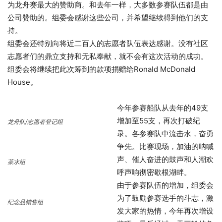
为龙舟赛最大的赞助商。和去年一样，大多数参赛队伍都是由
公司赞助的。组委会感谢这些公司，并希望继续得到他们的支
持。
组委会还特别向将近二百人的志愿者队伍表达感谢。没有社区
志愿者们的鼎立支持和无私奉献，就不会有这次活动的成功。
组委会将继续把此次筹到的款项捐赠给Ronald McDonald
House。
今年参赛船队从去年的49支
增加至55支，再次打破纪
龙舟队/志愿者登记组
录。各参赛队中流击水，奋勇
争先。比赛现场，加油的呐喊
声、催人奋进的鼓声和人潮欢
茶水组
呼声响彻密歇根湖畔。
由于参赛队伍的增加，组委会
为了鼓励参赛选手的斗志，激
纪念品销售组
发大家的热情，今年再次增设