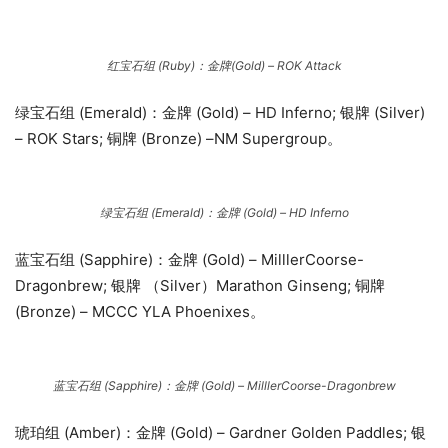
红宝石组 (Ruby)：金牌(Gold) – ROK Attack
绿宝石组 (Emerald)：金牌 (Gold) – HD Inferno; 银牌 (Silver)
– ROK Stars; 铜牌 (Bronze) –NM Supergroup。
绿宝石组 (Emerald)：金牌 (Gold) – HD Inferno
蓝宝石组 (Sapphire)：金牌 (Gold) – MilllerCoorse-
Dragonbrew; 银牌 （Silver）Marathon Ginseng; 铜牌
(Bronze) – MCCC YLA Phoenixes。
蓝宝石组 (Sapphire)：金牌 (Gold) – MilllerCoorse-Dragonbrew
琥珀组 (Amber)：金牌 (Gold) – Gardner Golden Paddles; 银